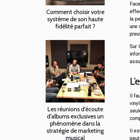
Face
Comment choisir votre
effe
système de son haute
la p
fidélité parfait ?
une 
preu
Sur 
info
assu
L’
Il f
viny
Les réunions d'écoute
seul
d'albums exclusives un
comp
phénomène dans la
stratégie de marketing
Il e
musical
peut