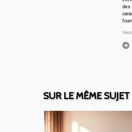
des 
cara
four
Vend
SUR LE MÊME SUJET