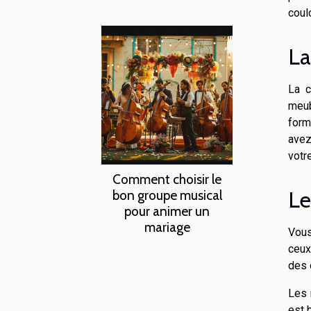
coul
La
La c
meub
form
avez
votr
Comment choisir le
Le
bon groupe musical
pour animer un
mariage
Vous
ceux
des 
Les 
est 