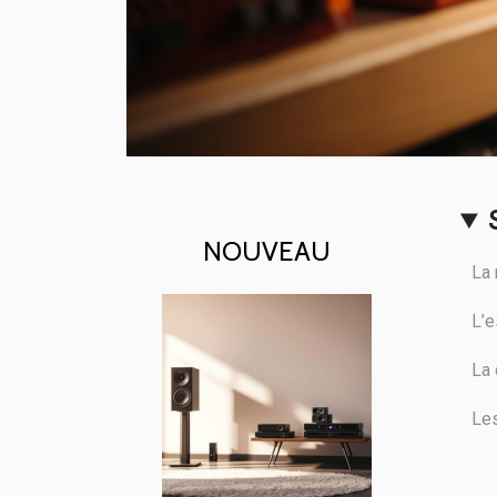
NOUVEAU
La 
L’
La 
Les