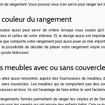
oir de rangement. Vous pouvez vous s’en servir pour ranger les l
 couleur du rangement
ouleur aussi peut servir de critère lorsque vous voulez qu’i
les et celles de votre intérieur. Et, le design aussi est importan
e que comporte votre rangement peut aussi jouer un rôle import
 la possibilité de décider de placer votre rangement vinyle co
e poste télévision.
s meubles avec ou sans couvercl
 allez aussi rencontrer, auprès des fournisseurs de meubles,
 sans couvercles. Les meubles qui ne comportent pas des cou
caisses en bois. Ils ont l’avantage de faire entrer le vent facile
rangements fermés permettent de ranger les vinyles et de fer
bon pour les parents qui ont encore des enfants bébé. Cela va é