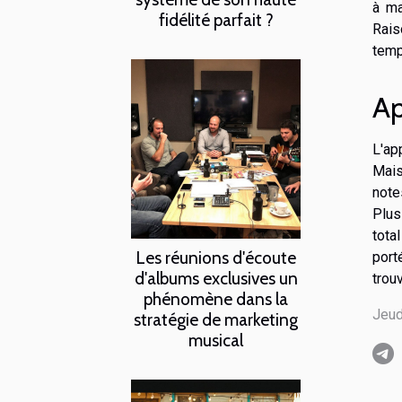
à ma
fidélité parfait ?
Rais
tem
Ap
L'ap
Mais
note
Plus
tota
Les réunions d'écoute
port
d'albums exclusives un
trou
phénomène dans la
Jeud
stratégie de marketing
musical