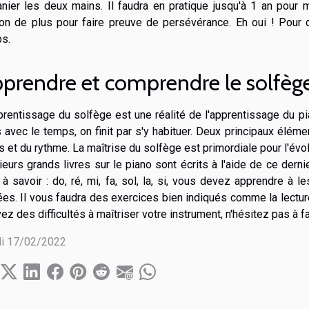
nier les deux mains. Il faudra en pratique jusqu'à 1 an pour 
on de plus pour faire preuve de persévérance. Eh oui ! Pour d
ps.
prendre et comprendre le solfèg
prentissage du solfège est une réalité de l'apprentissage du p
 avec le temps, on finit par s'y habituer. Deux principaux élémen
s et du rythme. La maîtrise du solfège est primordiale pour l'évo
ieurs grands livres sur le piano sont écrits à l'aide de ce der
l à savoir : do, ré, mi, fa, sol, la, si, vous devez apprendre à le
ées. Il vous faudra des exercices bien indiqués comme la lecture 
vez des difficultés à maîtriser votre instrument, n'hésitez pas à f
i 17/02/2022