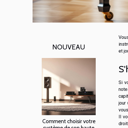
Vous
inst
NOUVEAU
et j
S'
Si v
note
capi
jour
vous
Il v
Comment choisir votre
droi
système de son haute