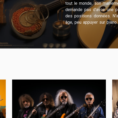
tout le monde, son maniemen
demande pas d’avoir une p
des positions données. N’
âge, peu appuyer sur piano 
base pour apprendre à jouer 
partie des rares...