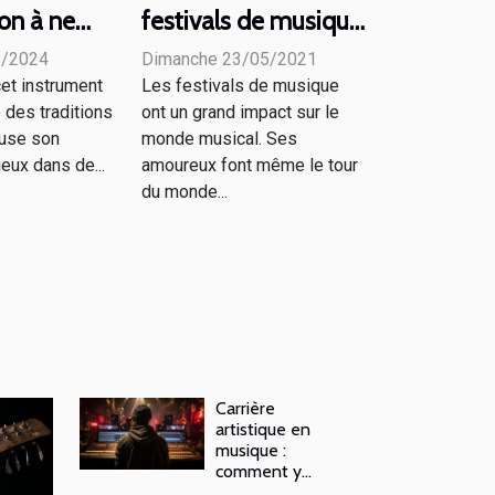
on à ne
festivals de musique
uer
du monde
1/2024
Dimanche 23/05/2021
cet instrument
Les festivals de musique
des traditions
ont un grand impact sur le
fuse son
monde musical. Ses
eux dans de...
amoureux font même le tour
du monde...
Carrière
artistique en
musique :
comment y
arriver ?