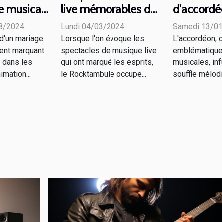
live mémorables du
d'accordé
e musical
Rocktambule à
pas manq
er un
Lundi 04/03/2024
Samedi 13/0
08/2024
travers les ans
Lorsque l'on évoque les
L'accordéon, 
 d'un mariage
spectacles de musique live
emblématique 
ent marquant
qui ont marqué les esprits,
musicales, in
é dans les
le Rocktambule occupe...
souffle mélodi
imation...