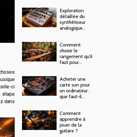
Exploration
détaillée du
synthétiseur
analogique
Minilogue XD
Comment
choisir le
?
rangement qu’il
faut pour
ranger vos
 choses
vinyles ?
Acheter une
musique
carte son pour
elle-ci
un ordinateur :
e étape
que faut-il
sez dans
savoir ?
Comment
apprendre à
jouer de la
guitare ?