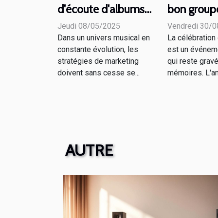
d'écoute d'albums
bon group
exclusives un
pour anim
Jeudi 08/05/2025
Vendredi 30/
phénomène dans la
mariage
Dans un univers musical en
La célébration
stratégie de
constante évolution, les
est un événem
stratégies de marketing
qui reste grav
marketing musical
doivent sans cesse se...
mémoires. L'an
AUTRE